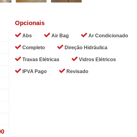
Opcionais
Abs
Air Bag
Ar Condicionado
Completo
Direção Hidráulica
Travas Elétricas
Vidros Elétricos
IPVA Pago
Revisado
00